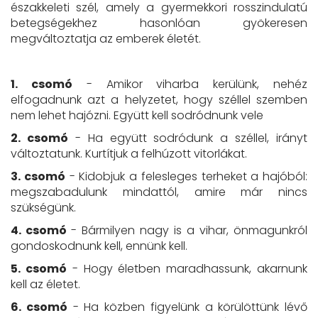
északkeleti szél, amely a gyermekkori rosszindulatú
betegségekhez hasonlóan gyökeresen
megváltoztatja az emberek életét.
1. csomó
- Amikor viharba kerülünk, nehéz
elfogadnunk azt a helyzetet, hogy széllel szemben
nem lehet hajózni. Együtt kell sodródnunk vele
2. csomó
- Ha együtt sodródunk a széllel, irányt
változtatunk. Kurtítjuk a felhúzott vitorlákat.
3. csomó
- Kidobjuk a felesleges terheket a hajóból:
megszabadulunk mindattól, amire már nincs
szükségünk.
4. csomó
- Bármilyen nagy is a vihar, önmagunkról
gondoskodnunk kell, ennünk kell.
5. csomó
- Hogy életben maradhassunk, akarnunk
kell az életet.
6. csomó
- Ha közben figyelünk a körülöttünk lévő