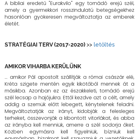
A bibliai eredetű "Eurakvilo" egy tornádó erejű szél,
amely a gyermekkori rosszindulatú betegségekhez
hasonlóan gyökeresen megváltoztatja az emberek
életét.
STRATÉGIAI TERV (2017-2020)
>>
letöltés
AMIKOR VIHARBA KERÜLÜNK
… amikor Pál apostolt szállítják a római császár elé,
Kréta szigete mentén egyik kikötőből mennek át a
másikba. Azonban ez az északkeleti, tornádó erejű
szél lecsap a hajójukra. Ettől kezdve azt a célt, amely
addig a szemük előtt lebegett, kénytelenek feladni.
Megváltoztatják az irányt, kidobják a felesleges
terheket, összevonják a kibontott vitorlákat, és abba
az irányba kell menniük, amerre a szél sodorja őket.
Közben egymásra kell figyelniük, bízniuk kell
egymásban, bizalmat kell szavazniuk a vezetőiknek.