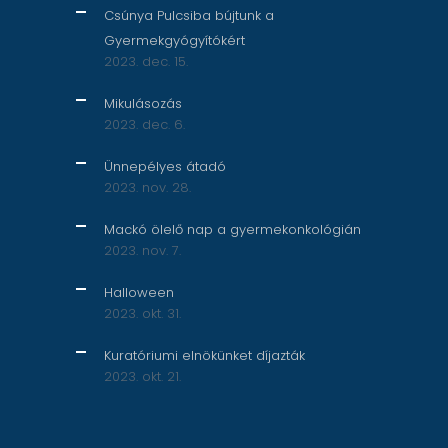
Csúnya Pulcsiba bújtunk a
Gyermekgyógyítókért
2023. dec. 15.
Mikulásozás
2023. dec. 6.
Ünnepélyes átadó
2023. nov. 28.
Mackó ölelő nap a gyermekonkológián
2023. nov. 7.
Halloween
2023. okt. 31.
Kuratóriumi elnökünket díjazták
2023. okt. 21.