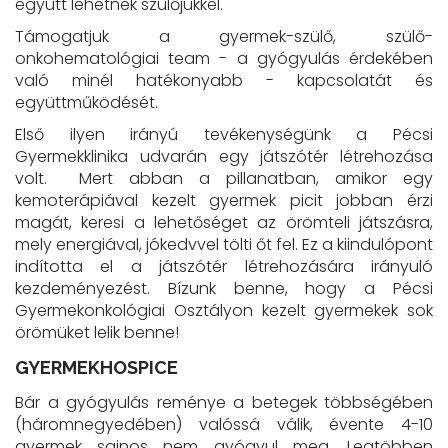
együtt lehetnek szülőjükkel.
Támogatjuk a gyermek-szülő, szülő-
onkohematológiai team - a gyógyulás érdekében
való minél hatékonyabb - kapcsolatát és
együttműködését.
Első ilyen irányú tevékenységünk a Pécsi
Gyermekklinika udvarán egy játszótér létrehozása
volt. Mert abban a pillanatban, amikor egy
kemoterápiával kezelt gyermek picit jobban érzi
magát, keresi a lehetőséget az örömteli játszásra,
mely energiával, jókedvvel tölti őt fel. Ez a kiindulópont
indította el a játszótér létrehozására irányuló
kezdeményezést. Bízunk benne, hogy a Pécsi
Gyermekonkológiai Osztályon kezelt gyermekek sok
örömüket lelik benne!
GYERMEKHOSPICE
Bár a gyógyulás reménye a betegek többségében
(háromnegyedében) valóssá válik, évente 4-10
gyermek sajnos nem gyógyul meg. Legtöbben