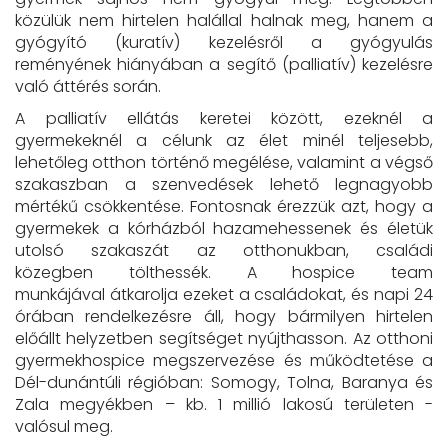
közülük nem hirtelen halállal halnak meg, hanem a
gyógyító (kuratív) kezelésről a gyógyulás
reményének hiányában a segítő (palliatív) kezelésre
való áttérés során.
A palliatív ellátás keretei között, ezeknél a
gyermekeknél a célunk az élet minél teljesebb,
lehetőleg otthon történő megélése, valamint a végső
szakaszban a szenvedések lehető legnagyobb
mértékű csökkentése. Fontosnak érezzük azt, hogy a
gyermekek a kórházból hazamehessenek és életük
utolsó szakaszát az otthonukban, családi
közegben tölthessék. A hospice team
munkájával átkarolja ezeket a családokat, és napi 24
órában rendelkezésre áll, hogy bármilyen hirtelen
előállt helyzetben segítséget nyújthasson. Az otthoni
gyermekhospice megszervezése és működtetése a
Dél-dunántúli régióban: Somogy, Tolna, Baranya és
Zala megyékben – kb. 1 millió lakosú területen -
valósul meg.