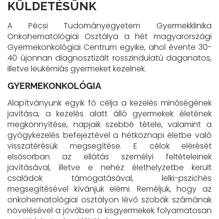
KÜLDETÉSÜNK
A Pécsi Tudományegyetem Gyermekklinika
Onkohematológiai Osztálya a hét magyarországi
Gyermekonkológiai Centrum egyike, ahol évente 30-
40 újonnan diagnosztizált rosszindulatú daganatos,
illetve leukémiás gyermeket kezelnek.
GYERMEKONKOLÓGIA
Alapítványunk egyik fő célja a kezelés minőségének
javítása, a kezelés alatt álló gyermekek életének
megkönnyítése, napjaik szebbé tétele, valamint a
gyógykezelés befejeztével a hétköznapi életbe való
visszatérésük megsegítése. E célok elérését
elsősorban az ellátás személyi feltételeinek
javításával, illetve e nehéz élethelyzetbe került
családok támogatásával, lelki-pszichés
megsegítésével kívánjuk elérni. Reméljük, hogy az
onkohematológiai osztályon lévő szobák számának
növelésével a jövőben a kisgyermekek folyamatosan