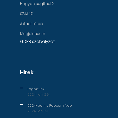
Hogyan segíthet?
SZJA 1%
Aktualítások
Megjelenések
GDPR szabályzat
Hírek
Legóztunk
2024. jan. 29.
2024-ben is Popcorn Nap
2024. jan. 19.