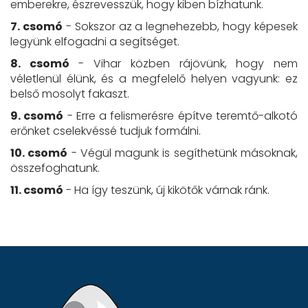
emberekre, észrevesszük, hogy kiben bízhatunk.
7. csomó
- Sokszor az a legnehezebb, hogy képesek
legyünk elfogadni a segítséget.
8. csomó
- Vihar közben rájövünk, hogy nem
véletlenül élünk, és a megfelelő helyen vagyunk: ez
belső mosolyt fakaszt.
9. csomó
- Erre a felismerésre építve teremtő-alkotó
erőnket cselekvéssé tudjuk formálni.
10. csomó
- Végül magunk is segíthetünk másoknak,
összefoghatunk.
11. csomó
- Ha így teszünk, új kikötők várnak ránk.