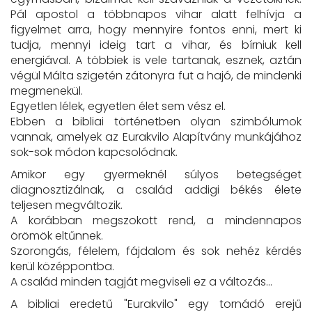
Pál apostol a többnapos vihar alatt felhívja a
figyelmet arra, hogy mennyire fontos enni, mert ki
tudja, mennyi ideig tart a vihar, és bírniuk kell
energiával. A többiek is vele tartanak, esznek, aztán
végül Málta szigetén zátonyra fut a hajó, de mindenki
megmenekül.
Egyetlen lélek, egyetlen élet sem vész el.
Ebben a bibliai történetben olyan szimbólumok
vannak, amelyek az Eurakvilo Alapítvány munkájához
sok-sok módon kapcsolódnak.
Amikor egy gyermeknél súlyos betegséget
diagnosztizálnak, a család addigi békés élete
teljesen megváltozik.
A korábban megszokott rend, a mindennapos
örömök eltűnnek.
Szorongás, félelem, fájdalom és sok nehéz kérdés
kerül középpontba.
A család minden tagját megviseli ez a változás…
A bibliai eredetű "Eurakvilo" egy tornádó erejű