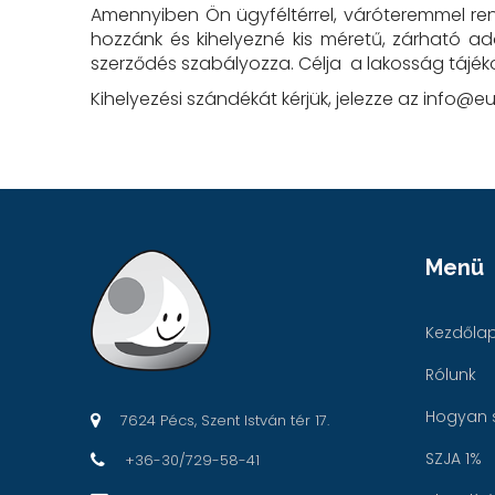
Amennyiben Ön ügyféltérrel, váróteremmel rend
hozzánk és kihelyezné kis méretű, zárható a
szerződés szabályozza. Célja a lakosság tájé
Kihelyezési szándékát kérjük, jelezze az info@
Menü
Kezdőla
Rólunk
Hogyan 
7624 Pécs, Szent István tér 17.
SZJA 1%
+36-30/729-58-41