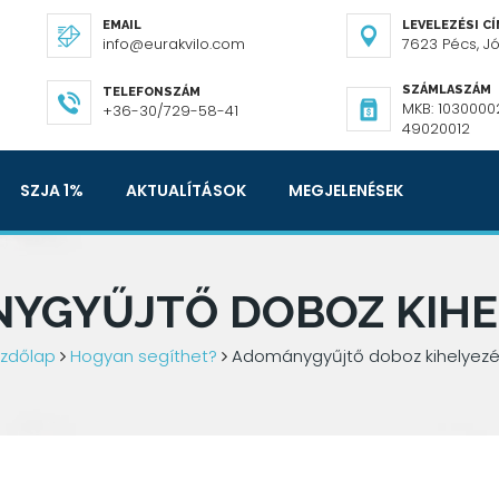
EMAIL
LEVELEZÉSI C
info@eurakvilo.com
7623 Pécs, Józ
SZÁMLASZÁM
TELEFONSZÁM
MKB: 1030000
+36-30/729-58-41
49020012
SZJA 1%
AKTUALÍTÁSOK
MEGJELENÉSEK
YGYŰJTŐ DOBOZ KIHE
zdőlap
Hogyan segíthet?
Adománygyűjtő doboz kihelyez