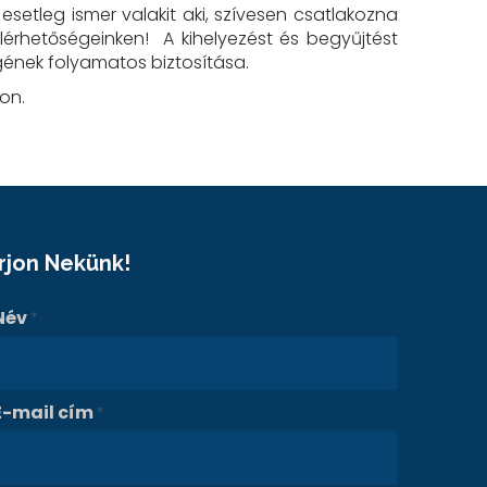
setleg ismer valakit aki, szívesen csatlakozna
érhetőségeinken! A kihelyezést és begyűjtést
gének folyamatos biztosítása.
on.
Írjon Nekünk!
Név
*
E-mail cím
*