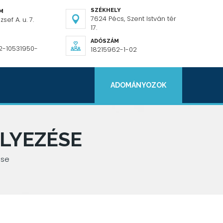
SZÉKHELY
ÍM
7624 Pécs, Szent István tér
sef A. u. 7.
17.
ADÓSZÁM
2-10531950-
18215962-1-02
ADOMÁNYOZOK
LYEZÉSE
ése