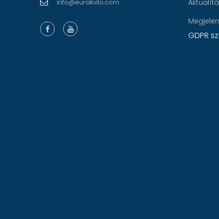
info@eurakvilo.com
Aktualít
Megjele
GDPR sz