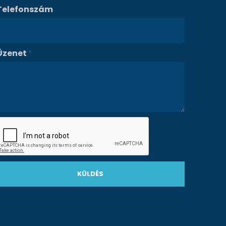
Telefonszám
Üzenet
*
KÜLDÉS