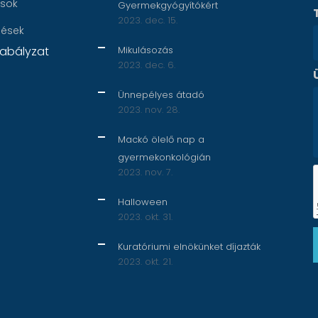
ások
Gyermekgyógyítókért
2023. dec. 15.
nések
abályzat
Mikulásozás
2023. dec. 6.
Ünnepélyes átadó
2023. nov. 28.
Mackó ölelő nap a
gyermekonkológián
2023. nov. 7.
Halloween
2023. okt. 31.
Kuratóriumi elnökünket díjazták
2023. okt. 21.