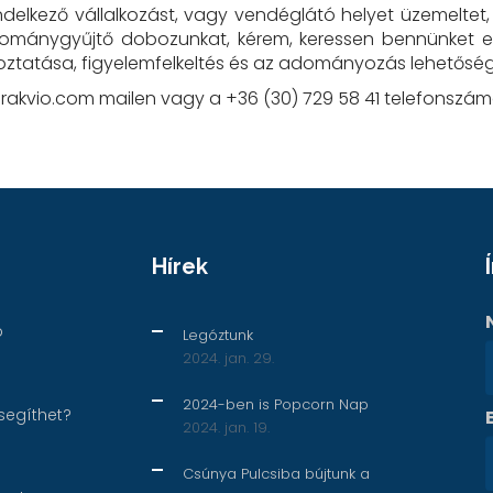
elkező vállalkozást, vagy vendéglátó helyet üzemeltet, e
dománygyűjtő dobozunkat, kérem, keressen bennünket el
koztatása, figyelemfelkeltés és az adományozás lehetősé
eurakvio.com mailen vagy a +36 (30) 729 58 41 telefonszám
Hírek
p
Legóztunk
2024. jan. 29.
2024-ben is Popcorn Nap
segíthet?
2024. jan. 19.
Csúnya Pulcsiba bújtunk a