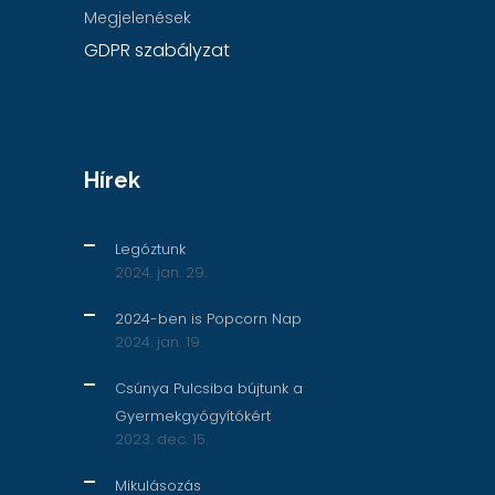
Megjelenések
GDPR szabályzat
Hírek
Legóztunk
2024. jan. 29.
2024-ben is Popcorn Nap
2024. jan. 19.
Csúnya Pulcsiba bújtunk a
Gyermekgyógyítókért
2023. dec. 15.
Mikulásozás