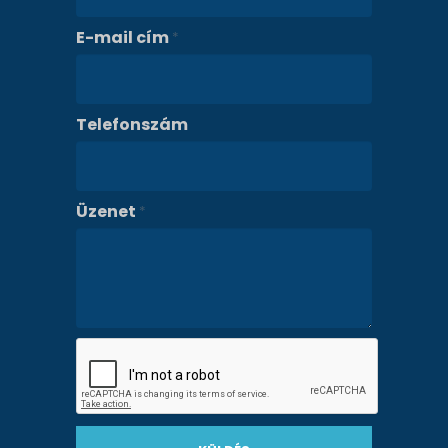
E-mail cím
*
Telefonszám
Üzenet
*