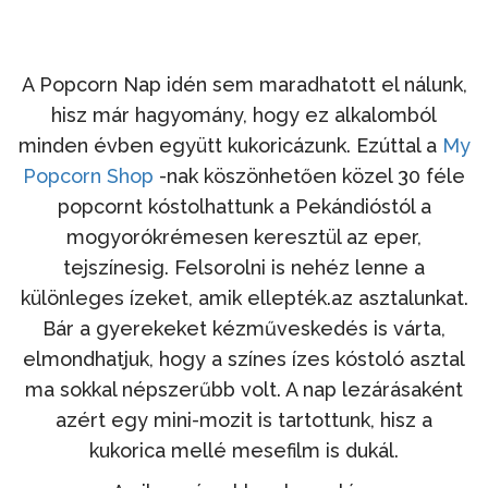
A Popcorn Nap idén sem maradhatott el nálunk,
hisz már hagyomány, hogy ez alkalomból
minden évben együtt kukoricázunk. Ezúttal a
My
Popcorn Shop
-nak köszönhetően közel 30 féle
popcornt kóstolhattunk a Pekándióstól a
mogyorókrémesen keresztül az eper,
tejszínesig. Felsorolni is nehéz lenne a
különleges ízeket, amik ellepték.az asztalunkat.
Bár a gyerekeket kézműveskedés is várta,
elmondhatjuk, hogy a színes ízes kóstoló asztal
ma sokkal népszerűbb volt. A nap lezárásaként
azért egy mini-mozit is tartottunk, hisz a
kukorica mellé mesefilm is dukál.