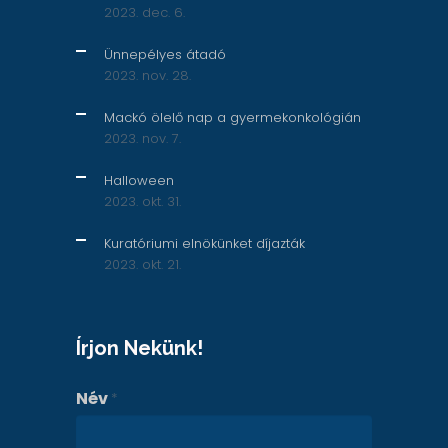
2023. dec. 6.
Ünnepélyes átadó
2023. nov. 28.
Mackó ölelő nap a gyermekonkológián
2023. nov. 7.
Halloween
2023. okt. 31.
Kuratóriumi elnökünket díjazták
2023. okt. 21.
Írjon Nekünk!
Név
*