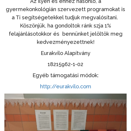
Az ilyen és ehhez hasonló, a
gyermekonkológián szervezett programokat is
a Ti segítségetekkel tudjuk megvalósítani.
Köszönjük, ha gondoltok ránk szja 1%
felajánlásotokkor és bennünket jelöltök meg
kedvezményezettnek!
Eurakvilo Alapítvány
18215962-1-02
Egyéb támogatási módok:
http://eurakvilo.com