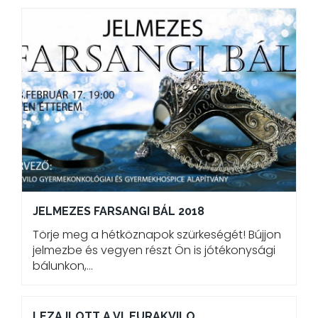
JELMEZES FARSANGI BÁL 2018
Törje meg a hétköznapok szürkeségét! Bújjon
jelmezbe és vegyen részt Ön is jótékonysági
bálunkon,…
LEZAJLOTT A VI. EURAKVILO