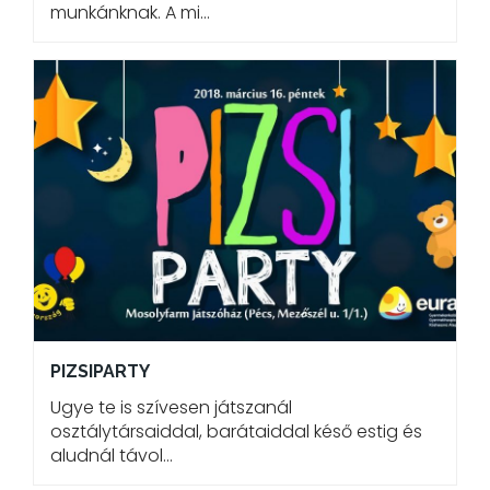
munkánknak. A mi…
PIZSIPARTY
Ugye te is szívesen játszanál
osztálytársaiddal, barátaiddal késő estig és
aludnál távol…