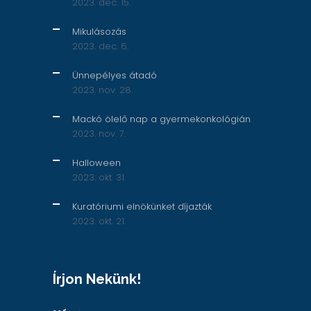
2023. dec. 15.
Mikulásozás
2023. dec. 6.
Ünnepélyes átadó
2023. nov. 28.
Mackó ölelő nap a gyermekonkológián
2023. nov. 7.
Halloween
2023. okt. 31.
Kuratóriumi elnökünket díjazták
2023. okt. 21.
Írjon Nekünk!