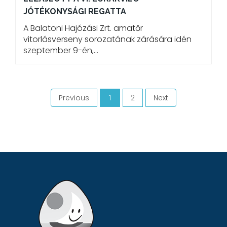
JÓTÉKONYSÁGI REGATTA
A Balatoni Hajózási Zrt. amatőr
vitorlásverseny sorozatának zárására idén
szeptember 9-én,…
Previous
1
2
Next
(current)