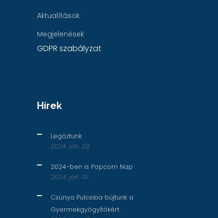
Aktualítások
Megjelenések
GDPR szabályzat
Hírek
Legóztunk
2024. jan. 29.
2024-ben is Popcorn Nap
2024. jan. 19.
Csúnya Pulcsiba bújtunk a
Gyermekgyógyítókért