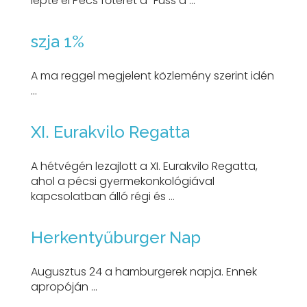
lepte el Pécs főterét a "Fuss a ...
szja 1%
A ma reggel megjelent közlemény szerint idén
...
XI. Eurakvilo Regatta
A hétvégén lezajlott a XI. Eurakvilo Regatta,
ahol a pécsi gyermekonkológiával
kapcsolatban álló régi és ...
Herkentyűburger Nap
Augusztus 24 a hamburgerek napja. Ennek
apropóján ...