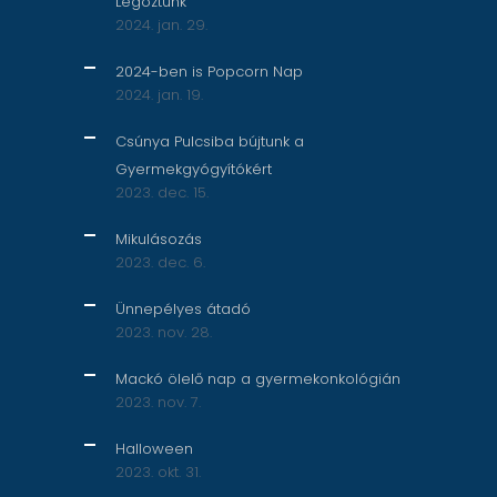
Legóztunk
2024. jan. 29.
2024-ben is Popcorn Nap
2024. jan. 19.
Csúnya Pulcsiba bújtunk a
Gyermekgyógyítókért
2023. dec. 15.
Mikulásozás
2023. dec. 6.
Ünnepélyes átadó
2023. nov. 28.
Mackó ölelő nap a gyermekonkológián
2023. nov. 7.
Halloween
2023. okt. 31.