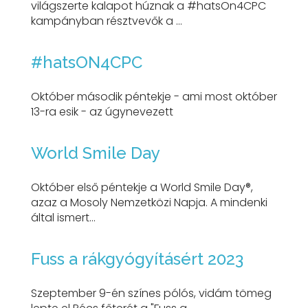
világszerte kalapot húznak a #hatsOn4CPC
kampányban résztvevők a ...
#hatsON4CPC
Október második péntekje - ami most október
13-ra esik - az úgynevezett
World Smile Day
Október első péntekje a World Smile Day®,
azaz a Mosoly Nemzetközi Napja. A mindenki
által ismert...
Fuss a rákgyógyításért 2023
Szeptember 9-én színes pólós, vidám tömeg