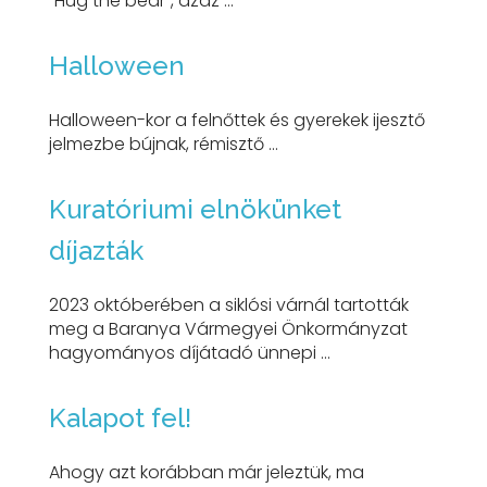
"Hug the bear", azaz ...
Halloween
Halloween-kor a felnőttek és gyerekek ijesztő
jelmezbe bújnak, rémisztő ...
Kuratóriumi elnökünket
díjazták
2023 októberében a siklósi várnál tartották
meg a Baranya Vármegyei Önkormányzat
hagyományos díjátadó ünnepi ...
Kalapot fel!
Ahogy azt korábban már jeleztük, ma