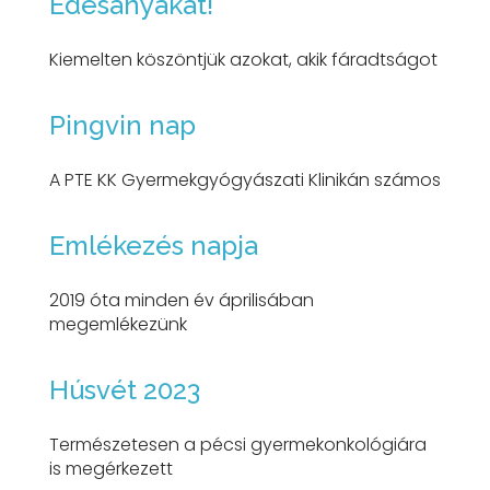
Édesanyákat!
Kiemelten köszöntjük azokat, akik fáradtságot
Pingvin nap
A PTE KK Gyermekgyógyászati Klinikán számos
Emlékezés napja
2019 óta minden év áprilisában
megemlékezünk
Húsvét 2023
Természetesen a pécsi gyermekonkológiára
is megérkezett