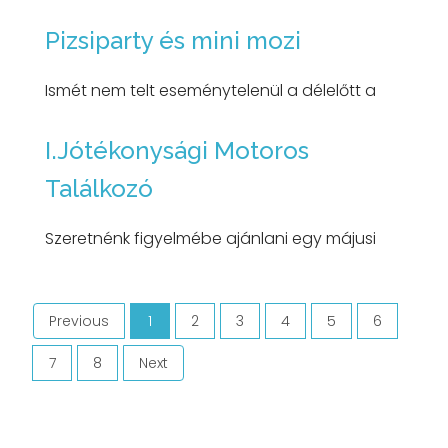
Pizsiparty és mini mozi
Ismét nem telt eseménytelenül a délelőtt a
I.Jótékonysági Motoros
Találkozó
Szeretnénk figyelmébe ajánlani egy májusi
Previous
1
2
3
4
5
6
(current)
7
8
Next