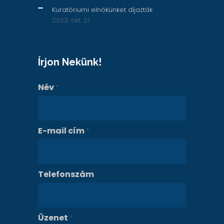
Kuratóriumi elnökünket díjazták
2023. okt. 21.
Írjon Nekünk!
Név
*
E-mail cím
*
Telefonszám
Üzenet
*